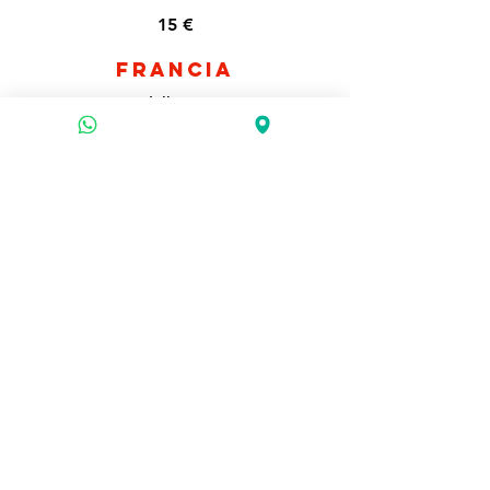
15 €
FRANCIA
Citadelle, G'Vine
15 €
GERMANIA
Elephant Dry, Monkey 47
15 €
GIAPPONE
Roku, Roku Sakura Bloom Edition
15 €
INGHILTERRA, SCOZIA
E IRLANDA
Beefeater 24, Beefeater London garden,
Bulldog, Glendalough, Hendrick's,