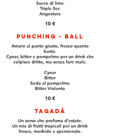
Succo di lime
Triple Sec
Angostura
10 €
Punching - Ball
Amaro al punto giusto, fresco quanto
basta.
Cynar, bitter e pompelmo per un drink che
colpisce dritto, ma senza fare male.
Cynar
Bitter
Soda al pompelmo
Bitter Violento
10 €
Tagadà
Un sorso che profuma d’estate.
Un mix di frutti tropicali per un drink
fresco, morbido e spensierato.