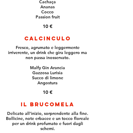
Cachaça
Ananas
Cocco
Passion fruit
10 €
Calcinculo
Fresco, agrumato e leggermente
irriverente, un drink che gira leggero ma
non passa inosservato.
Malfy Gin Arancia
Gazzosa Lurisia
Succo di limone
Angostura
10 €
Il Brucomela
Delicato all’inizio, sorprendente alla fine.
Bollicine, note erbacee e un tocco floreale
per un drink profumato e fuori dagli
schemi.