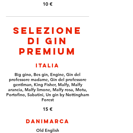
10 €
Selezione
di Gin
Premium
ITALIA
Big gino, Bes gin, Engine, Gin del
professore madame, Gin del professore
gentlman, King Fisher, Malfy, Malfy
arancia, Malfy limone, Malfy rosa, Motu,
Portofino, Sabatini, Un gin by Nottingham
Forest
15 €
DANIMARCA
Old English