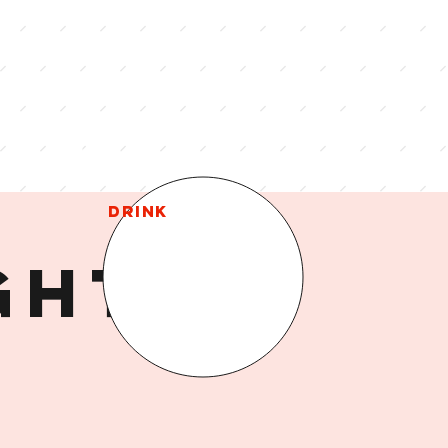
MENU
DRINK
ght