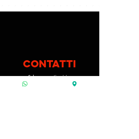
contatti
Solo per eventi scrivi a:
prenotazioni@carrosocialclub.it
ORARI
Mercoledì | Giovedì | Domenica 19:00 - 00:00
Venerdì | Sabato 19:00 - 02:00