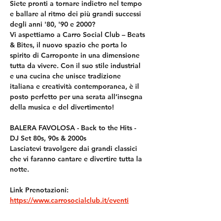
Siete pronti a tornare indietro nel tempo 
e ballare al ritmo dei più grandi successi 
degli anni '80, '90 e 2000?
Vi aspettiamo a Carro Social Club – Beats 
& Bites, il nuovo spazio che porta lo 
spirito di Carroponte in una dimensione 
tutta da vivere. Con il suo stile industrial 
e una cucina che unisce tradizione 
italiana e creatività contemporanea, è il 
posto perfetto per una serata all’insegna 
della musica e del divertimento!
BALERA FAVOLOSA - Back to the Hits - 
DJ Set 80s, 90s & 2000s
Lasciatevi travolgere dai grandi classici 
che vi faranno cantare e divertire tutta la 
notte.
Link Prenotazioni:
https://www.carrosocialclub.it/eventi