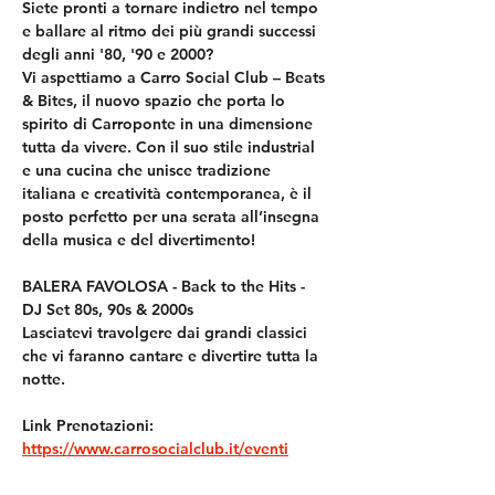
Siete pronti a tornare indietro nel tempo 
e ballare al ritmo dei più grandi successi 
degli anni '80, '90 e 2000?
Vi aspettiamo a Carro Social Club – Beats 
& Bites, il nuovo spazio che porta lo 
spirito di Carroponte in una dimensione 
tutta da vivere. Con il suo stile industrial 
e una cucina che unisce tradizione 
italiana e creatività contemporanea, è il 
posto perfetto per una serata all’insegna 
della musica e del divertimento!
BALERA FAVOLOSA - Back to the Hits - 
DJ Set 80s, 90s & 2000s
Lasciatevi travolgere dai grandi classici 
che vi faranno cantare e divertire tutta la 
notte.
Link Prenotazioni:
https://www.carrosocialclub.it/eventi