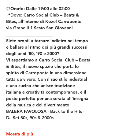
⏰Orario: Dalle 19:00 alle 02:00
📍Dove: Carro Social Club – Beats & 
Bites, all’interno di Kozel Carroponte - 
via Granelli 1 Sesto San Giovanni
______________________
Siete pronti a tornare indietro nel tempo 
e ballare al ritmo dei più grandi successi 
degli anni '80, '90 e 2000?
Vi aspettiamo a Carro Social Club – Beats 
& Bites, il nuovo spazio che porta lo 
spirito di Carroponte in una dimensione 
tutta da vivere. Con il suo stile industrial 
e una cucina che unisce tradizione 
italiana e creatività contemporanea, è il 
posto perfetto per una serata all’insegna 
della musica e del divertimento!
BALERA FAVOLOSA - Back to the Hits - 
DJ Set 80s, 90s & 2000s
Mostra di più