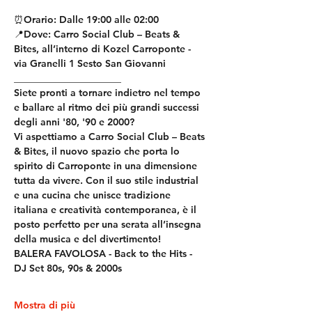
⏰Orario: Dalle 19:00 alle 02:00
📍Dove: Carro Social Club – Beats & 
Bites, all’interno di Kozel Carroponte - 
via Granelli 1 Sesto San Giovanni
______________________
Siete pronti a tornare indietro nel tempo 
e ballare al ritmo dei più grandi successi 
degli anni '80, '90 e 2000?
Vi aspettiamo a Carro Social Club – Beats 
& Bites, il nuovo spazio che porta lo 
spirito di Carroponte in una dimensione 
tutta da vivere. Con il suo stile industrial 
e una cucina che unisce tradizione 
italiana e creatività contemporanea, è il 
posto perfetto per una serata all’insegna 
della musica e del divertimento!
BALERA FAVOLOSA - Back to the Hits - 
DJ Set 80s, 90s & 2000s
Mostra di più