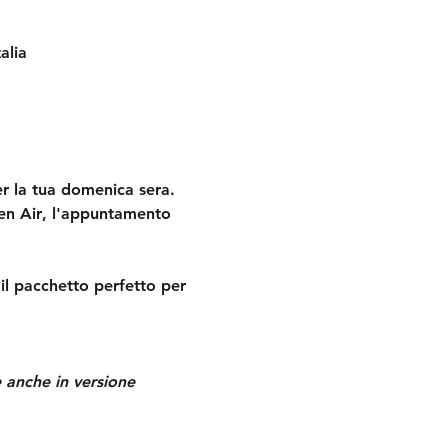
alia
er la tua domenica sera. 
en Air
, l'appuntamento 
l pacchetto perfetto per 
e anche in versione 