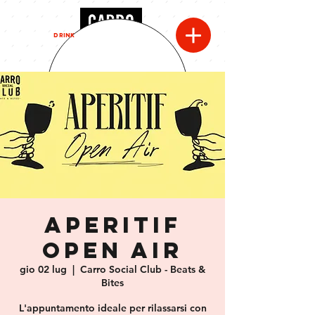
MENU
DRINK
APERITIF
OPEN AIR
gio 02 lug
  |  
Carro Social Club - Beats &
Bites
L'appuntamento ideale per rilassarsi con