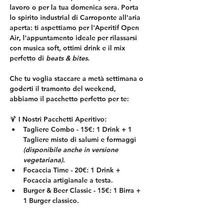
lavoro o per la tua domenica sera. Porta 
lo spirito industrial di Carroponte all'aria 
aperta: ti aspettiamo per l'
Aperitif Open 
Air
, l'appuntamento ideale per rilassarsi 
con musica soft, ottimi drink e il mix 
perfetto di 
beats & bites
.
Che tu voglia staccare a metà settimana o 
goderti il tramonto del weekend, 
abbiamo il pacchetto perfetto per te:
🍹
 I Nostri Pacchetti Aperitivo:
Tagliere Combo - 15€:
 1 Drink + 1 
Tagliere misto di salumi e formaggi 
(disponibile anche in versione 
vegetariana)
.
Focaccia Time - 20€:
 1 Drink + 
Focaccia artigianale a testa.
Burger & Beer Classic - 15€:
 1 Birra + 
1 Burger classico.