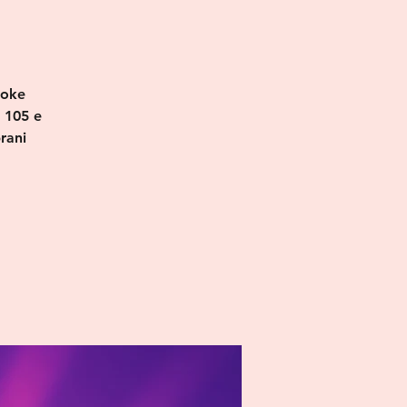
aoke
o 105 e
rani