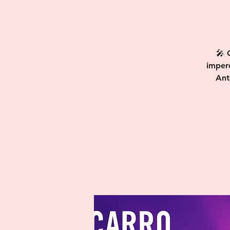
🎤 
imperd
Ant