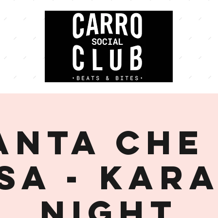
ANTA CHE 
SA - Kar
night