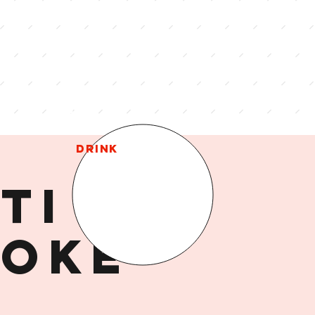
MENU
DRINK
TI
aoke