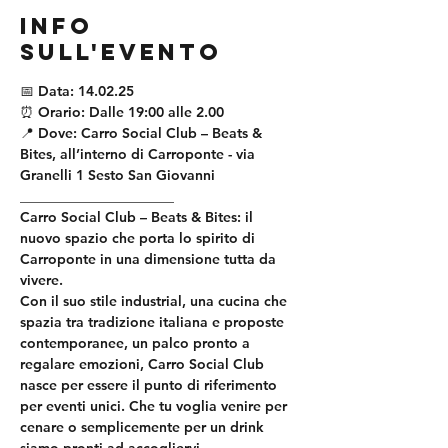
Info
sull'evento
📅
 Data:
 14.02.25
⏰
 Orario: 
Dalle 19:00 alle 2.00
📍
 Dove:
 Carro Social Club – Beats & 
Bites, all’interno di Carroponte - via 
Granelli 1 Sesto San Giovanni
______________________
Carro Social Club – Beats & Bites
: il 
nuovo spazio che porta lo spirito di 
Carroponte in una dimensione tutta da 
vivere.
Con il suo stile industrial, una cucina che 
spazia tra tradizione italiana e proposte 
contemporanee, un palco pronto a 
regalare emozioni, Carro Social Club 
nasce per essere il punto di riferimento 
per eventi unici. Che tu voglia venire per 
cenare o semplicemente per un drink 