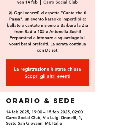
ven 14 feb
  |  
Carro Social Club
🎤 Ogni venerdì vi aspetta "Canta che ti
Passa", un evento karaoke imperdibile:
ballate e cantate insieme a Barbara la Zia
from Radio 105 e Antonella Sechi!
Preparatevi a intonare a squarciagola i
vostri brani preferiti. La serata continua
con DJ set.
La registrazione è stata chiusa
Scopri gli altri eventi
Orario & Sede
14 feb 2025, 19:00 – 15 feb 2025, 02:00
Carro Social Club, Via Luigi Granelli, 1,
Sesto San Giovanni MI, Italia