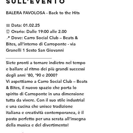
sull'evento
BALERA FAVOLOSA - Back to the Hits
📅 
Data:
 01.02.25
⏰ 
Orario:
 Dalle 19:00 alle 2.00
📍 
Dove:
 Carro Social Club – Beats & 
Bites, all’interno di Carroponte - via 
Granelli 1 Sesto San Giovanni
______________________
Siete pronti a tornare indietro nel tempo 
e ballare al ritmo dei più grandi successi 
degli anni '80, '90 e 2000?
Vi aspettiamo a 
Carro Social Club – Beats 
& Bites
, il nuovo spazio che porta lo 
spirito di Carroponte in una dimensione 
tutta da vivere. Con il suo stile industrial 
e una cucina che unisce tradizione 
italiana e creatività contemporanea, è il 
posto perfetto per una serata all’insegna 
della musica e del divertimento!